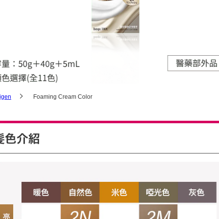
Bigen Hair Mascara
Bigen Speedy Color
想打造白髮造型的人
Bigen GrayStyle
Bigen Color Spray
Bigen Foaming Cream
Gray Care Treatment
Color
igen
Foaming Cream Color
Bigen Pump Color