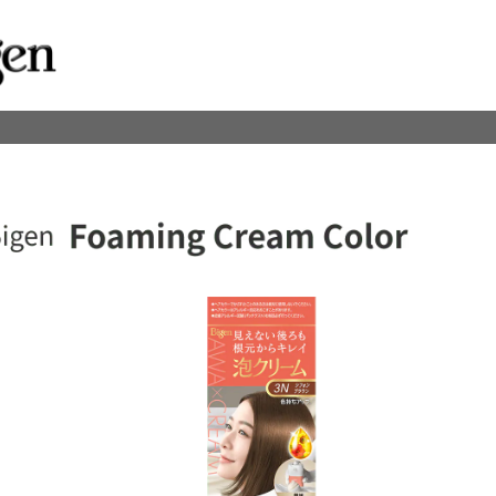
一次性徹底遮蓋白髮
Bigen Cream Tone
每次使用逐漸滲透白髮
Bigen Coloring Treatme
Bigen Fragrant Hair Colo
一次性遮白染髮筆