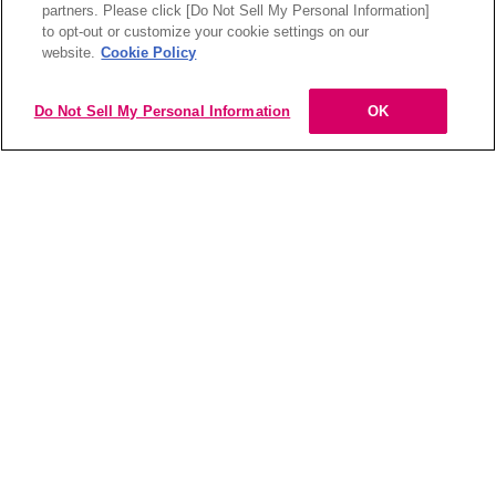
partners. Please click [Do Not Sell My Personal Information]
to opt-out or customize your cookie settings on our
website.
Cookie Policy
Do Not Sell My Personal Information
OK
購
これより先は、
購入は
入
こちら
外部のウェブサイトに移動します。
は
こ
ち
ら