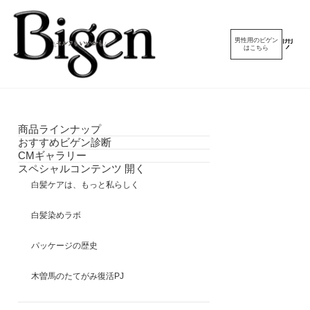
開
男性用の
ビゲン
メ
く
はこちら
ニ
ュ
ー
商品
ラインナップ
おすすめ
ビゲン診断
CM
ギャラリー
スペシャル
コンテンツ
開く
白髪ケアは、
もっと私らしく
白髪染めラボ
パッケージの歴史
木曽馬のたてがみ
復活PJ