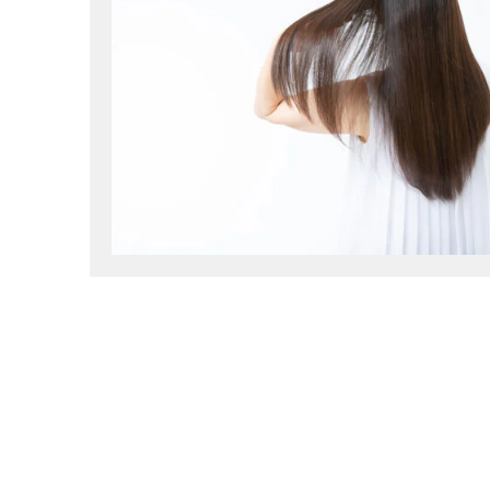
投
稿
の
ペ
ー
ジ
送
り