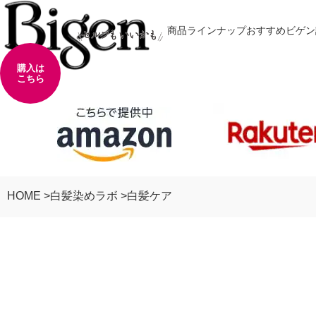
商品
ラインナップ
おすすめ
ビゲン
購入は
購
こちら
これより先は、
外部のウェブ
入
は
こ
ち
ら
HOME
白髪染めラボ
白髪ケア